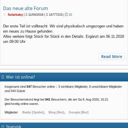
Das neue alte Forum
B
Solarbaby
|
11/04/2018 |
16777215 |
15
e
i
Der erste Teil ist vollbracht. Wir sind physikalisch umgezogen und haben
t
ein neues zu Hause gefunden.
r
a
Alles weitere folgt Stück für Stück in den Details. Ergänzt am 06.11.2018
g
um 09:00 Uhr
Read More
Wer ist online?
Insgesamt sind
547
Besucher online :: 3 sichtbare Mitglieder, 0 unsichtbare Mitglieder
und 544 Gäste
Der Besucherrekord liegt bei
941
Besuchern, die am Sa 8. Aug 2026, 15:21
gleichzeitig online waren.
Mitglieder:
Baidu [Spider]
,
Bing [Bot]
,
Google [Bot]
Statistik