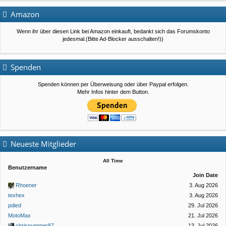
Amazon
Wenn ihr über diesen Link bei Amazon einkauft, bedankt sich das Forumskonto
jedesmal.(Bitte Ad-Blocker ausschalten!))
Spenden
Spenden können per Überweisung oder über Paypal erfolgen.
Mehr Infos hinter dem Button.
Neueste Mitglieder
All Time
Benutzername
Join Date
Rhoener
3. Aug 2026
texhex
3. Aug 2026
pdied
29. Jul 2026
MotoMax
21. Jul 2026
chrisnummer87
13. Jul 2026