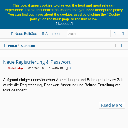
This board uses cookies to give you the best and most relevant
experience. To use this board this means that you need accept the policy.
You can find out more about the cookies used by clicking the "Cookie
policy" on the main page or the link below.
[ I accept ]
Portal
Forum
News Blog
Such
E
ch
itg
n
eg
...
Neue Beiträge
Anmelden
ne
lie
m
ist
S
Portal
Startseite
llz
de
el
rie
u
c
ug
r
de
re
Neue Registrierung & Passwort
h
B
rif
n
n
Solarbaby
|
01/02/2019 |
15740919 |
8
e
e
i
f
Aufgrund einiger unerwünschter Anmeldungen und Beiträge in letzter Zeit,
t
wurde die Registrierung, Passwort Änderung und Beitrag Erstellung wie
r
a
folgt geändert:
g
Read More