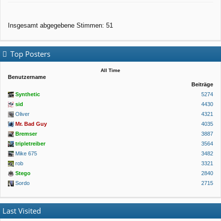
Insgesamt abgegebene Stimmen:
51
Top Posters
All Time
Benutzername
Beiträge
Synthetic
5274
sid
4430
Oliver
4321
Mr. Bad Guy
4035
Bremser
3887
tripletreiber
3564
Mike 675
3482
rob
3321
Stego
2840
Sordo
2715
Last Visited