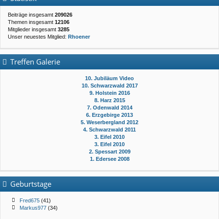
Beiträge insgesamt
209026
Themen insgesamt
12106
Mitglieder insgesamt
3285
Unser neuestes Mitglied:
Rhoener
Treffen Galerie
10. Jubiläum Video
10. Schwarzwald 2017
9. Holstein 2016
8. Harz 2015
7. Odenwald 2014
6. Erzgebirge 2013
5. Weserbergland 2012
4. Schwarzwald 2011
3. Eifel 2010
3. Eifel 2010
2. Spessart 2009
1. Edersee 2008
Geburtstage
Fred675
(41)
Markus977
(34)